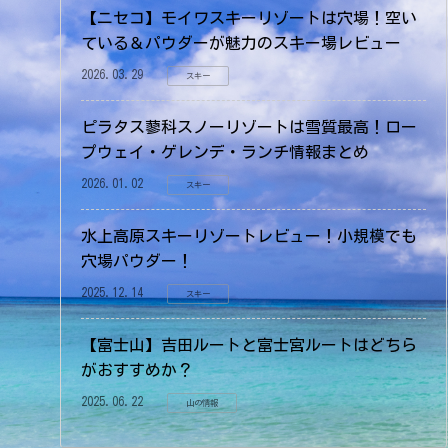
【ニセコ】モイワスキーリゾートは穴場！空い
ている＆パウダーが魅力のスキー場レビュー
2026.03.29
スキー
ピラタス蓼科スノーリゾートは雪質最高！ロー
プウェイ・ゲレンデ・ランチ情報まとめ
2026.01.02
スキー
水上高原スキーリゾートレビュー！小規模でも
穴場パウダー！
2025.12.14
スキー
【富士山】吉田ルートと富士宮ルートはどちら
がおすすめか？
2025.06.22
山の情報