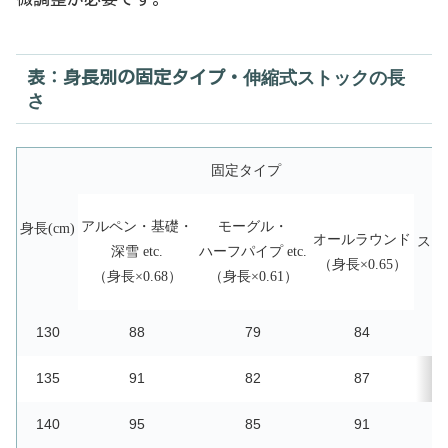
表：身長別の固定タイプ・
伸縮式ストックの長
さ
固定タイプ
アルペン・基礎・
モーグル・
身長(cm)
オールラウンド
スト
深雪 etc.
ハーフパイプ etc.
（身長×0.65）
（身長×0.68）
（身長×0.61）
130
88
79
84
135
91
82
87
140
95
85
91