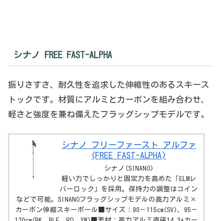
シナノ FREE FAST-ALPHA
振りさすさ、耐久性を追求した伸縮性のあるスキース
トックです。材質にアルミとカーボンを組み合わせ、
軽さと強度を兼ね備えたフラッグシップモデルです。
シナノ フリーファースト アルファ
(FREE FAST-ALPHA)
シナノ(SINANO)
軽い力でしっかりと固定力を高めた「ELMレ
バーロック」を採用。保持力の調整はコイン
などで可能。SINANOフラッグシップモデルの高力アルミ×
カーボン伸縮スキーポール■サイズ：90－115cm(SV)、95－
120cm(BK、BLE、RD、YW)■素材：高力アルミ直径14.3+カー