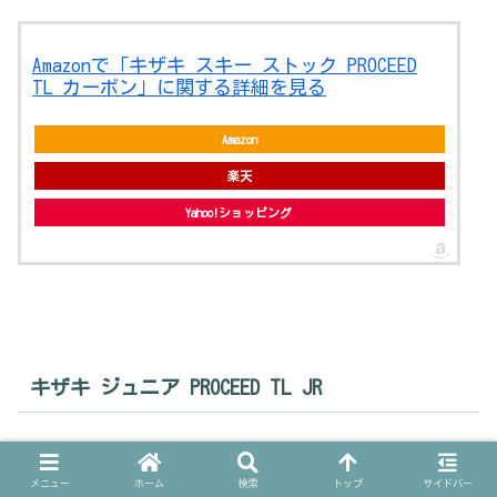
Amazonで「キザキ スキー ストック PROCEED
TL カーボン」に関する詳細を見る
Amazon
楽天
Yahoo!ショッピング
キザキ ジュニア PROCEED TL JR
ジュニア向けのリーズナブルな伸縮性スキーストッ
ク。長さ(cm)を、75～105 の間で調整できます。
メニュー
ホーム
検索
トップ
サイドバー