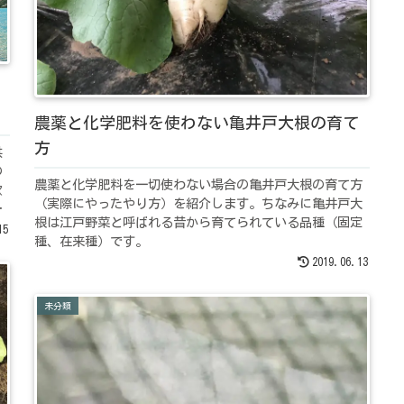
農薬と化学肥料を使わない亀井戸大根の育て
方
供
の
農薬と化学肥料を一切使わない場合の亀井戸大根の育て方
欲
（実際にやったやり方）を紹介します。ちなみに亀井戸大
克
根は江戸野菜と呼ばれる昔から育てられている品種（固定
い
15
種、在来種）です。
2019.06.13
未分類