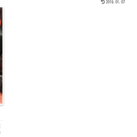
し
す。それから、かぶ（早生今市蕪）に白さび病が発生して
2019.01.07
け
いたためその対策をおこないます。
う
と
を