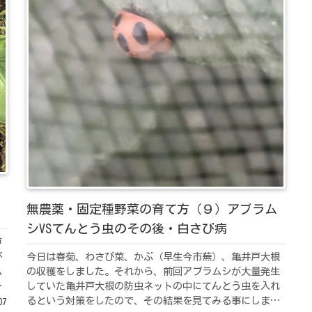
無農薬・固定種野菜の育て方（９）アブラム
シVSてんとう虫のその後・白さび病
戸
び
今日は春菊、わさび菜、かぶ（早生今市蕪）、亀井戸大根
ム
の収穫をしました。それから、前回アブラムシが大量発生
が
していた亀井戸大根の防虫ネットの中にてんとう虫を入れ
さ
るという対策をしたので、その結果を見てみる事にしま
07