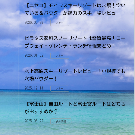
【ニセコ】モイワスキーリゾートは穴場！空い
ている＆パウダーが魅力のスキー場レビュー
2026.03.29
スキー
ピラタス蓼科スノーリゾートは雪質最高！ロー
プウェイ・ゲレンデ・ランチ情報まとめ
2026.01.02
スキー
水上高原スキーリゾートレビュー！小規模でも
穴場パウダー！
2025.12.14
スキー
【富士山】吉田ルートと富士宮ルートはどちら
がおすすめか？
2025.06.22
山の情報