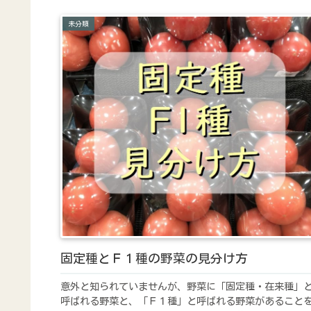
せる方法で収穫しましたが、今回は根っこから収穫しま
た。というのも次に植える野菜が決まったため、畑を空
未分類
なければならないためです。春菊はあと１回収穫できそ
です。
固定種とＦ１種の野菜の見分け方
意外と知られていませんが、野菜に「固定種・在来種」
呼ばれる野菜と、「Ｆ１種」と呼ばれる野菜があること